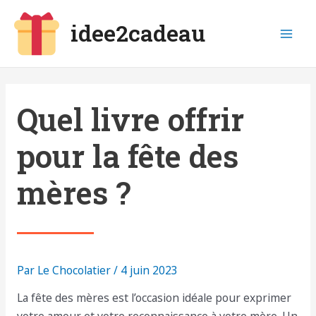
Aller
idee2cadeau
au
Mai
contenu
Men
Quel livre offrir
pour la fête des
mères ?
Par
Le Chocolatier
/
4 juin 2023
La fête des mères est l’occasion idéale pour exprimer